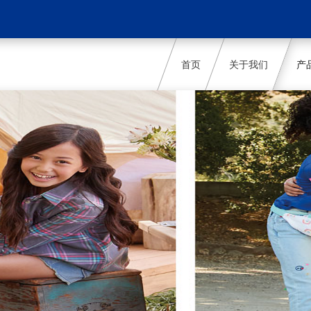
首页
关于我们
产